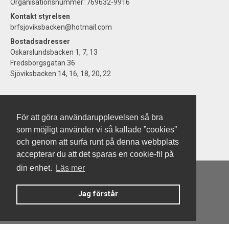
Organisationsnummer: 769632-9916
Kontakt styrelsen
brfsjoviksbacken@hotmail.com
Bostadsadresser
Oskarslundsbacken 1, 7, 13
Fredsborgsgatan 36
Sjöviksbacken 14, 16, 18, 20, 22
För att göra användarupplevelsen så bra
som möjligt använder vi så kallade ”cookies”
och genom att surfa runt på denna webbplats
accepterar du att det sparas en cookie-fil på
din enhet.
Läs mer
Jag förstår
Denna hemsida är byggd med Smart Brf ®