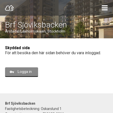
Brf Sjöviksbacken
Årstadal/Liljeholmskajen, Stockholm
Skyddad sida
För att besöka den här sidan behöver du vara inloggad.
Logga in
Brf Sjöviksbacken
Fastighetsbeteckning: Oskarslund 1