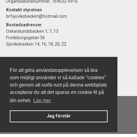
Organisationsnummer: 769632-9916
Kontakt styrelsen
brfsjoviksbacken@hotmail.com
Bostadsadresser
Oskarslundsbacken 1, 7, 13
Fredsborgsgatan 36
Sjöviksbacken 14, 16, 18, 20, 22
För att göra användarupplevelsen så bra
som möjligt använder vi så kallade ”cookies”
och genom att surfa runt på denna webbplats
accepterar du att det sparas en cookie-fil på
din enhet.
Läs mer
Jag förstår
Denna hemsida är byggd med Smart Brf ®