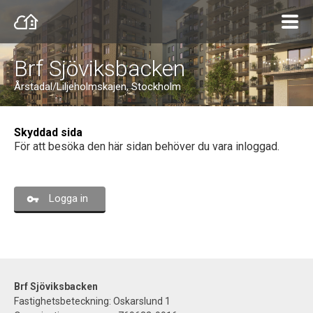
Brf Sjöviksbacken
Årstadal/Liljeholmskajen, Stockholm
Skyddad sida
För att besöka den här sidan behöver du vara inloggad.
Logga in
Brf Sjöviksbacken
Fastighetsbeteckning: Oskarslund 1